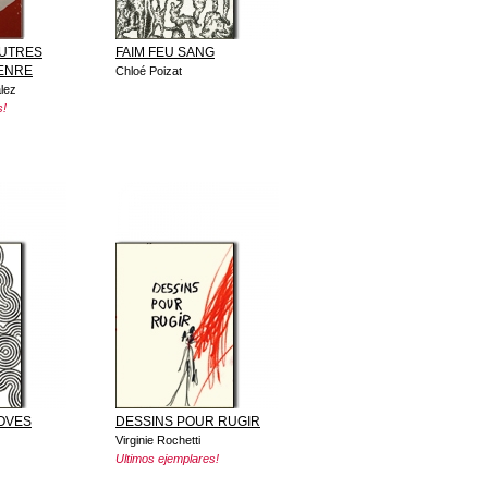
AUTRES
FAIM FEU SANG
GENRE
Chloé Poizat
lez
s!
OVES
DESSINS POUR RUGIR
Virginie Rochetti
Ultimos ejemplares!