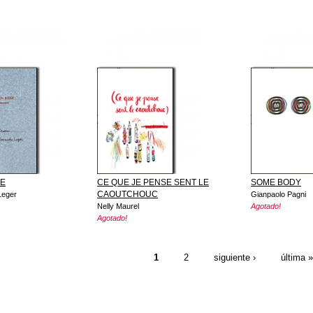
SE
CE QUE JE PENSE SENT LE
SOME BODY
CAOUTCHOUC
Leger
Gianpaolo Pagni
Nelly Maurel
Agotado!
Agotado!
S
1
2
siguiente ›
última »