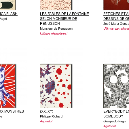
ICA FLASH
LES FABLES DE LA FONTAINE
FETICHES ET 
SELON MONSIEUR DE
DESSINS DE 
Pagni
RENUSSON
José Maria Gonza
Monsieur de Renusson
Ultimos ejemplare
Ultimos ejemplares!
UX MONSTRES
(XX, XY)
EVERYBODY L
SOMEBODY
ós
Philippe Richard
Agotado!
Gianpaolo Pagni
Agotado!