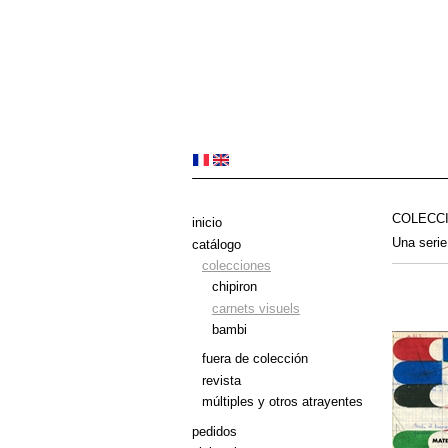
COLECC
inicio
Una serie
catálogo
colecciones
chipiron
carnets visuels
bambi
fuera de colección
revista
múltiples y otros atrayentes
pedidos