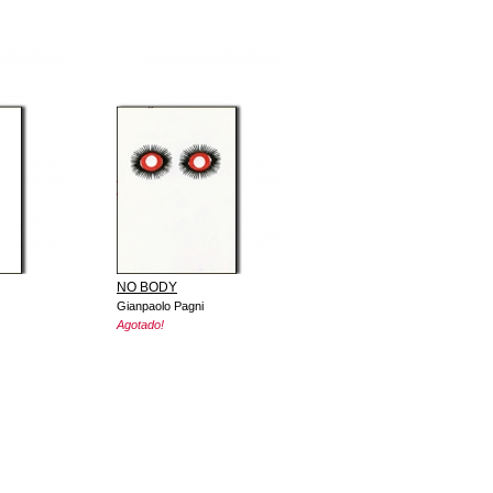
NO BODY
Gianpaolo Pagni
Agotado!