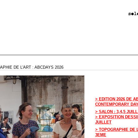
PHIE DE L'ART : ABCDAYS 2026
> EDITION 2026 DE 
CONTEMPORARY DA
> SALON : 3,4,5 JUIL
> EXPOSITION DESSIN
JUILLET
> TOPOGRAPHIE DE L
3EME