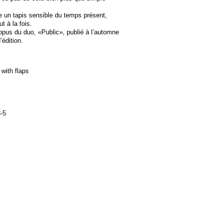
 un tapis sensible du temps présent,
t à la fois.
 opus du duo, «Public», publié à l’automne
édition.
with flaps
-5