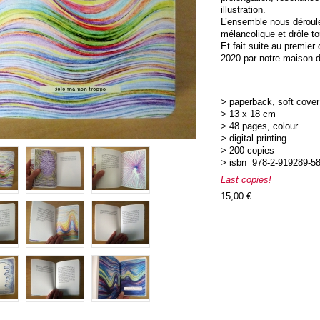
illustration.
L’ensemble nous déroule
mélancolique et drôle tou
Et fait suite au premier
2020 par notre maison d’
> paperback, soft cover 
> 13 x 18 cm
> 48 pages, colour
> digital printing
> 200 copies
> isbn 978-2-919289-58
Last copies!
15,00 €