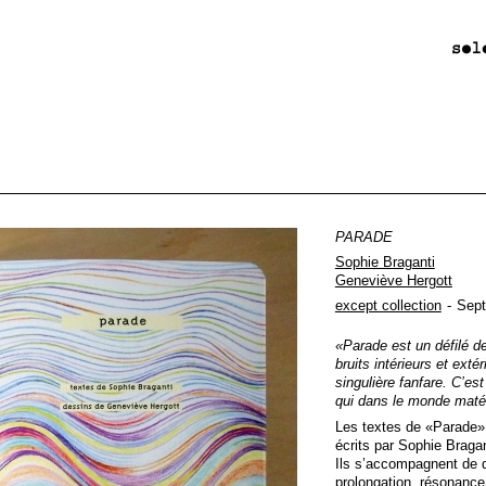
PARADE
Sophie Braganti
Geneviève Hergott
except collection
Sept
«Parade est un défilé d
bruits intérieurs et ext
singulière fanfare. C’e
qui dans le monde matér
Les textes de «Parade»
écrits par Sophie Bragan
Ils s’accompagnent de 
prolongation, résonance