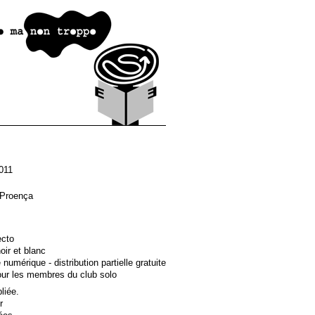
011
Proença
ecto
oir et blanc
numérique - distribution partielle gratuite
our les membres du club solo
pliée.
r