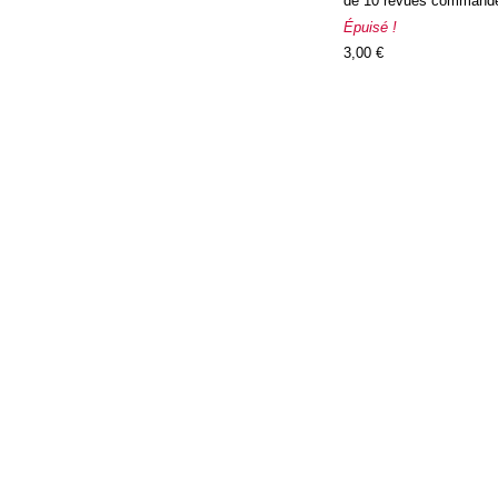
de 10 revues command
Épuisé !
3,00 €