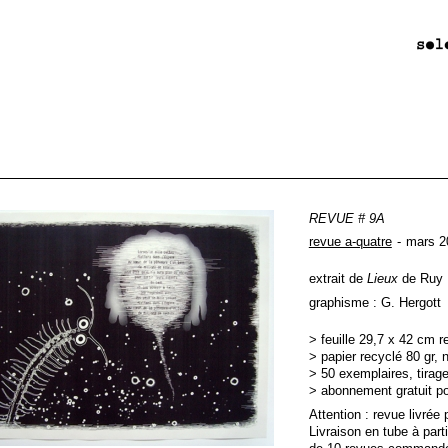
REVUE # 9A
revue a-quatre
mars 2
extrait de
Lieux
de Ruy 
graphisme : G. Hergott
> feuille 29,7 x 42 cm r
> papier recyclé 80 gr, n
> 50 exemplaires, tirage 
> abonnement gratuit p
Attention : revue livrée 
Livraison en tube à parti