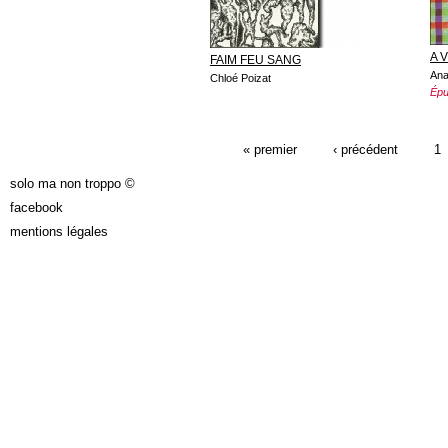
A 
FAIM FEU SANG
Ana
Chloé Poizat
Épu
PAGES
« premier
‹ précédent
1
solo ma non troppo ©
facebook
mentions légales