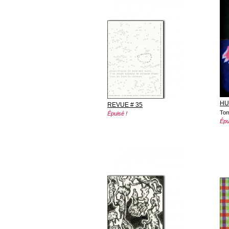
HU
REVUE # 35
Tom
Épuisé !
Épu