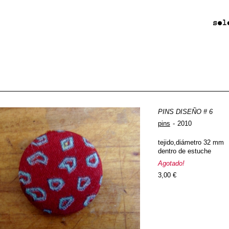
PINS DISEÑO # 6
pins
2010
tejido,diámetro 32 mm
dentro de estuche
Agotado!
3,00 €