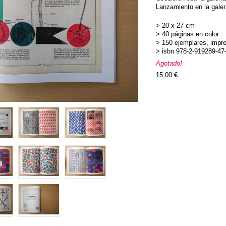
Lanzamiento en la galerí
> 20 x 27 cm
> 40 páginas en color
> 150 ejemplares, impres
> isbn 978-2-919289-47
Agotado!
15,00 €