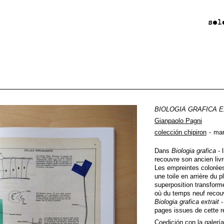
BIOLOGIA GRAFICA E
Gianpaolo Pagni
colección chipiron
mar
Dans
Biologia grafica
- 
recouvre son ancien liv
Les empreintes colorées 
une toile en arrière du p
superposition transform
où du temps neuf recouv
Biologia grafica extrait
-
pages issues de cette ré
Coedición con la galerí