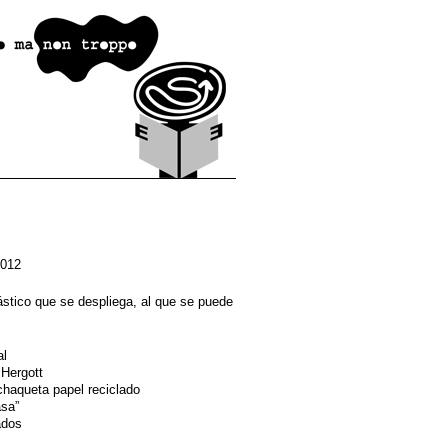
2012
stico que se despliega, al que se puede
al
Hergott
chaqueta papel reciclado
asa”
ados