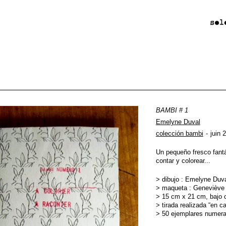
BAMBI # 1
Emelyne Duval
colección bambi
juin 
Un pequeño fresco fantá
contar y colorear...
> dibujo : Emelyne Duv
> maqueta : Geneviève 
> 15 cm x 21 cm, bajo 
> tirada realizada “en c
> 50 ejemplares numer