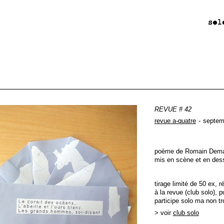
REVUE # 42
revue a-quatre
septem
poème de Romain Demad
mis en scène et en dess
tirage limité de 50 ex, 
à la revue (club solo), 
participe solo ma non tr
> voir
club solo