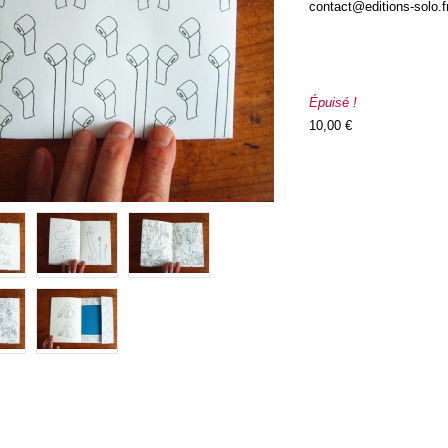
contact@editions-solo.f
Épuisé !
10,00 €