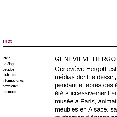
GENEVIÈVE HERGO
inicio
catálogo
Geneviève Hergott est p
pedidos
club solo
médias dont le dessin, l
informaciones
pendant et après des é
newsletter
été successivement en
contacto
musée à Paris, animatri
meubles en Alsace, sa