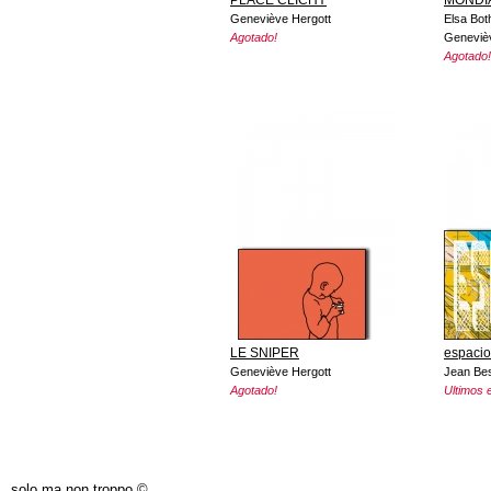
Geneviève Hergott
Elsa Bot
Agotado!
Geneviè
Agotado!
LE SNIPER
espacio
Geneviève Hergott
Jean Be
Agotado!
Ultimos 
PÁGINAS
solo ma non troppo ©