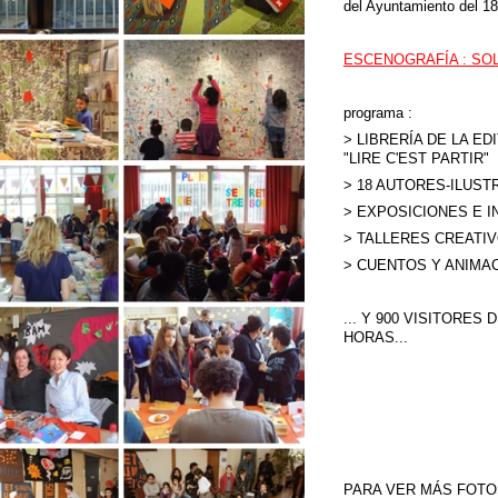
del Ayuntamiento del 18 
ESCENOGRAFÍA : SO
programa :
> LIBRERÍA DE LA ED
"LIRE C'EST PARTIR"
> 18 AUTORES-ILUS
> EXPOSICIONES E I
> TALLERES CREATI
> CUENTOS Y ANIMA
... Y 900 VISITORE
HORAS...
PARA VER MÁS FOTO