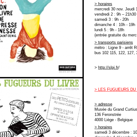
> horaires
mercredi 30 nov. Jeudi 1
vendredi 2 : 9h – 21h30
samedi 3 : 9h - 20h
dimanche 4 : 10h - 19h
lundi 5 : 9h - 18h
(entrée gratuite du merc
> transports parisiens
métro : Ligne 9 - arrêt 
bus 102 115, 122, 127, 
>
http://slpj.fr
/
> LES FUGUEURS DU L
> adresse
Musée du Grand Curtiu
136 Feronstrée
4000 Liège - Belgique
> horaires
samedi 3 décembre : 10