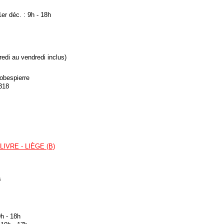
er déc. : 9h - 18h
redi au vendredi inclus)
Robespierre
318
IVRE - LIÈGE (B)
s
h - 18h