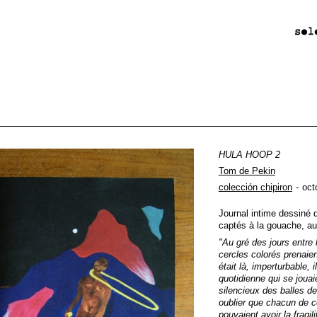
HULA HOOP 2
Tom de Pekin
colección chipiron
oct
Journal intime dessiné d
captés à la gouache, aux
"Au gré des jours entre 
cercles colorés prenaie
était là, imperturbable, 
quotidienne qui se joua
silencieux des balles de
oublier que chacun de 
pouvaient avoir la fragi