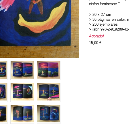
vision lumineuse."
> 20 x 27 cm
> 36 páginas en color, i
> 250 ejemplares
> isbn 978-2-919289-42
Agotado!
15,00 €