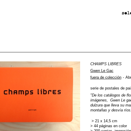
CHAMPS LIBRES
Gwen Le Gac
fuera de colección
Abr
serie de postales de pa
"De los catálogos de fl
im
á
genes, Gwen Le gac 
dulzura que lleva su ma
montañas y desvía ríos
> 21 x 14,5 cm
> 44 páginas en color
> 200 copias, impresión 