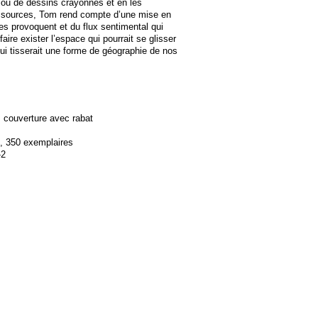
ou de dessins crayonnés et en les
 sources, Tom rend compte d’une mise en
es provoquent et du flux sentimental qui
e faire exister l’espace qui pourrait se glisser
qui tisserait une forme de géographie de nos
, couverture avec rabat
, 350 exemplaires
-2