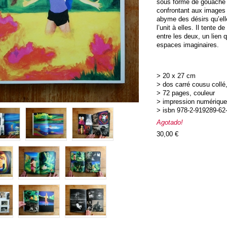
sous forme de gouache 
confrontant aux images
abyme des désirs qu’ell
l’unit à elles. Il tente d
entre les deux, un lien 
espaces imaginaires.
> 20 x 27 cm
> dos carré cousu collé
> 72 pages, couleur
> impression numérique
> isbn 978-2-919289-62
Agotado!
30,00 €